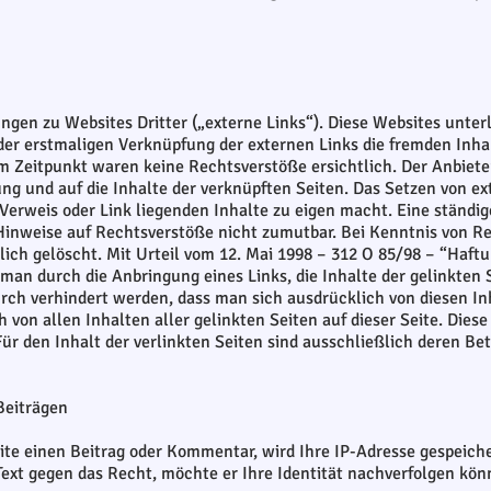
gen zu Websites Dritter („externe Links“). Diese Websites unter
 der erstmaligen Verknüpfung der externen Links die fremden Inha
Zeitpunkt waren keine Rechtsverstöße ersichtlich. Der Anbieter 
ng und auf die Inhalte der verknüpften Seiten. Das Setzen von ex
 Verweis oder Link liegenden Inhalte zu eigen macht. Eine ständig
Hinweise auf Rechtsverstöße nicht zumutbar. Bei Kenntnis von 
lich gelöscht. Mit Urteil vom 12. Mai 1998 – 312 O 85/98 – “Haftu
an durch die Anbringung eines Links, die Inhalte der gelinkten S
rch verhindert werden, dass man sich ausdrücklich von diesen Inh
 von allen Inhalten aller gelinkten Seiten auf dieser Seite. Diese 
r den Inhalt der verlinkten Seiten sind ausschließlich deren Bet
eiträgen
ite einen Beitrag oder Kommentar, wird Ihre IP-Adresse gespeicher
Text gegen das Recht, möchte er Ihre Identität nachverfolgen kön