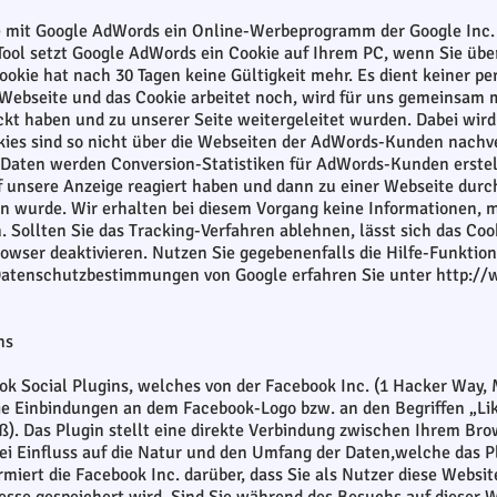
e mit Google AdWords ein Online-Werbeprogramm der Google Inc. 
 Tool setzt Google AdWords ein Cookie auf Ihrem PC, wenn Sie üb
kie hat nach 30 Tagen keine Gültigkeit mehr. Es dient keiner pe
Webseite und das Cookie arbeitet noch, wird für uns gemeinsam m
ckt haben und zu unserer Seite weitergeleitet wurden. Dabei wi
ies sind so nicht über die Webseiten der AdWords-Kunden nachve
Daten werden Conversion-Statistiken für AdWords-Kunden erstell
f unsere Anzeige reagiert haben und dann zu einer Webseite durc
n wurde. Wir erhalten bei diesem Vorgang keine Informationen, m
n. Sollten Sie das Tracking-Verfahren ablehnen, lässt sich das Co
owser deaktivieren. Nutzen Sie gegebenenfalls die Hilfe-Funktion
Datenschutzbestimmungen von Google erfahren Sie unter
http://
ns
k Social Plugins, welches von der Facebook Inc. (1 Hacker Way, 
ie Einbindungen an dem Facebook-Logo bzw. an den Begriffen „Like“
). Das Plugin stellt eine direkte Verbindung zwischen Ihrem Bro
lei Einfluss auf die Natur und den Umfang der Daten,welche das P
ormiert die Facebook Inc. darüber, dass Sie als Nutzer diese Websi