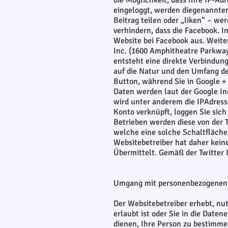
die Möglichkeit, dass Ihre IP-A
eingeloggt, werden diegenannten
Beitrag teilen oder „liken“ – we
verhindern, dass die Facebook. I
Website bei Facebook aus. Weiter
Inc. (1600 Amphitheatre Parkway
entsteht eine direkte Verbindun
auf die Natur und den Umfang der
Button, während Sie in Google + 
Daten werden laut der Google In
wird unter anderem die IPAdresse
Konto verknüpft, loggen Sie sich
Betrieben werden diese von der T
welche eine solche Schaltfläche
Websitebetreiber hat daher keine
Übermittelt. Gemäß der Twitter I
Umgang mit personenbezogenen
Der Websitebetreiber erhebt, nu
erlaubt ist oder Sie in die Dat
dienen, Ihre Person zu bestimme