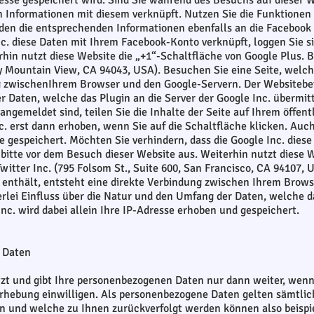
dresse gespeichert wird. Sind Sie während des Besuchs auf dieser
 Informationen mit diesem verknüpft. Nutzen Sie die Funktionen 
rden die entsprechenden Informationen ebenfalls an die Facebook
nc. diese Daten mit Ihrem Facebook-Konto verknüpft, loggen Sie s
hin nutzt diese Website die „+1“-Schaltfläche von Google Plus. B
 Mountain View, CA 94043, USA). Besuchen Sie eine Seite, welche
g zwischenIhrem Browser und den Google-Servern. Der Websitebetr
 Daten, welche das Plugin an die Server der Google Inc. übermitt
angemeldet sind, teilen Sie die Inhalte der Seite auf Ihrem öffen
c. erst dann erhoben, wenn Sie auf die Schaltfläche klicken. Auc
 gespeichert. Möchten Sie verhindern, dass die Google Inc. dies
 bitte vor dem Besuch dieser Website aus. Weiterhin nutzt diese 
witter Inc. (795 Folsom St., Suite 600, San Francisco, CA 94107, 
 enthält, entsteht eine direkte Verbindung zwischen Ihrem Brows
rlei Einfluss über die Natur und den Umfang der Daten, welche da
nc. wird dabei allein Ihre IP-Adresse erhoben und gespeichert.
 Daten
tzt und gibt Ihre personenbezogenen Daten nur dann weiter, wen
enerhebung einwilligen. Als personenbezogene Daten gelten sämtli
n und welche zu Ihnen zurückverfolgt werden können also beispi